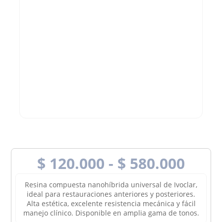
Rang
$
120.000
-
$
580.000
de
preci
Resina compuesta nanohíbrida universal de Ivoclar,
desd
ideal para restauraciones anteriores y posteriores.
$ 120
Alta estética, excelente resistencia mecánica y fácil
manejo clínico. Disponible en amplia gama de tonos.
hast