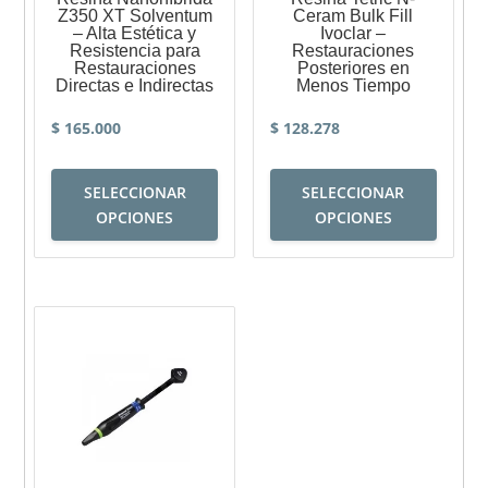
Z350 XT Solventum
Ceram Bulk Fill
– Alta Estética y
Ivoclar –
Resistencia para
Restauraciones
Restauraciones
Posteriores en
Directas e Indirectas
Menos Tiempo
$
165.000
$
128.278
Este
Este
SELECCIONAR
SELECCIONAR
producto
produc
OPCIONES
OPCIONES
tiene
tiene
múltiples
múltip
variantes.
variant
Las
Las
opciones
opcion
se
se
pueden
puede
elegir
elegir
en
en
la
la