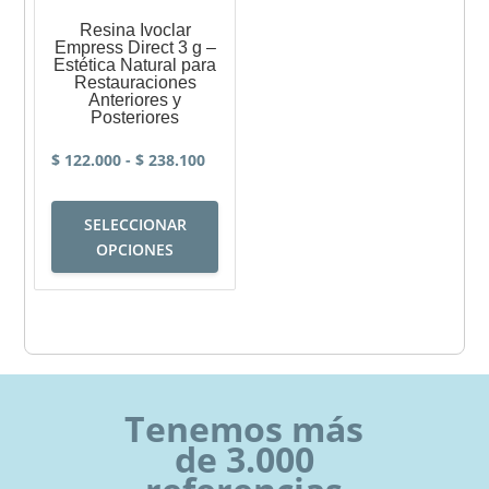
página
página
Resina Ivoclar
de
de
Empress Direct 3 g –
Estética Natural para
producto
produc
Restauraciones
Anteriores y
Posteriores
Rango
$
122.000
-
$
238.100
de
Este
precios:
SELECCIONAR
producto
desde
OPCIONES
tiene
$ 122.000
múltiples
hasta
variantes.
$ 238.100
Las
opciones
se
Tenemos más
pueden
de 3.000
elegir
en