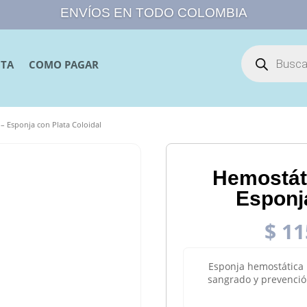
ENVÍOS EN TODO COLOMBIA
Búsqueda
de
NTA
COMO PAGAR
productos
 Esponja con Plata Coloidal
Hemostát
Esponja
$
11
Esponja hemostática r
sangrado y prevenció