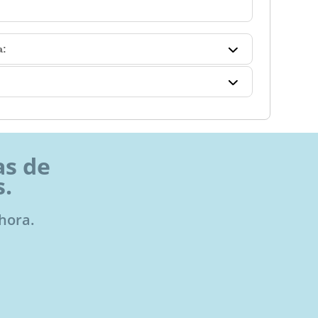
a:
as de
s.
hora.