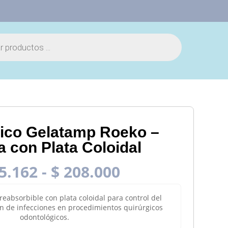
ico Gelatamp Roeko –
 con Plata Coloidal
Rango
5.162
-
$
208.000
de
precios:
eabsorbible con plata coloidal para control del
desde
n de infecciones en procedimientos quirúrgicos
$ 115.162
odontológicos.